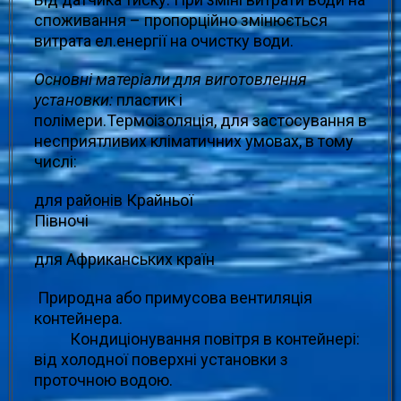
споживання – пропорційно змінюється
витрата ел.енергії на очистку води.
Основні матеріали для виготовлення
установки:
пластик і
полімери.Термоізоляція, для застосування в
несприятливих кліматичних умовах, в тому
числі:
для районів Крайньої
Півночі
для Африканських країн
Природна або примусова вентиляція
контейнера.
Кондиціонування повітря в контейнері:
від холодної поверхні установки з
проточною водою.