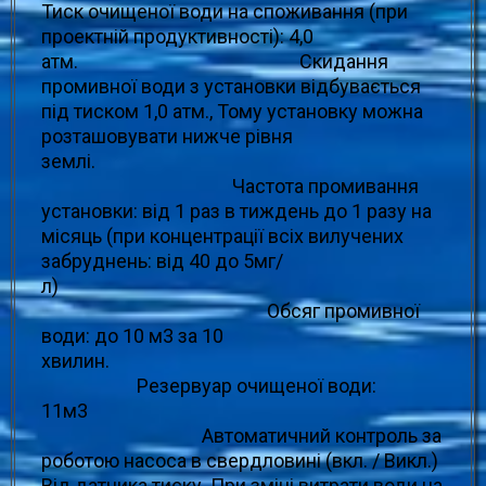
Тиск очищеної води на споживання (при
проектній продуктивності): 4,0
атм. Скидання
промивної води з установки відбувається
під тиском 1,0 атм., Тому установку можна
розташовувати нижче рівня
землі.
Частота промивання
установки: від 1 раз в тиждень до 1 разу на
місяць (при концентрації всіх вилучених
забруднень: від 40 до 5мг/
л)
Обсяг промивної
води: до 10 м3 за 10
хвилин.
Резервуар очищеної води:
11м3
Автоматичний контроль за
роботою насоса в свердловині (вкл. / Викл.)
Від датчика тиску. При зміні витрати води на