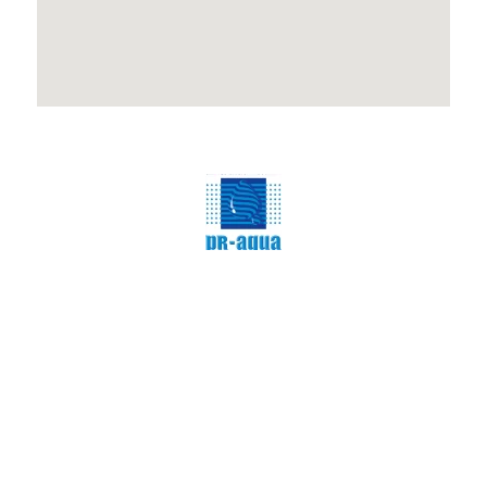
Очистка води
Всі права захищені
вул. Ясна 3, м. Рівне, Україна, 33001
Адреса:
praqua12@gmail.com
E-mail:
+38 (068) 763-18-20 (менеджер)
Контакти:
+38 (0362) 68-40-30 (секретар)