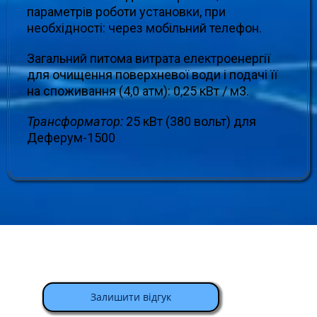
параметрів роботи установки, при
необхідності: через мобільний телефон.
Загальний питома витрата електроенергії
для очищення поверхневої води і подачі її
на споживання (4,0 атм): 0,25 кВт / м3.
Трансформатор:
25 кВт (380 вольт) для
Деферум-1500
Залишити відгук