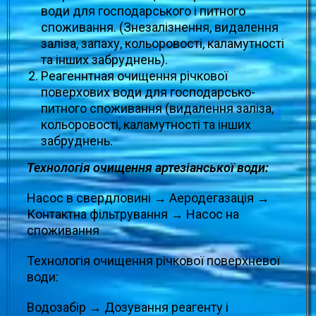
води для господарського і питного
споживання. (Знезалізнення, видалення
заліза, запаху, кольоровості, каламутності
та інших забруднень).
Реагеннтная очищення річкової
поверхових води для господарсько-
питного споживання (видалення заліза,
кольоровості, каламутності та інших
забруднень.
Технологія очищення артезіанської води:
Насос в свердловині → Аеродегазація →
Контактна фільтрування → Насос на
споживання
Технологія очищення річкової поверхневої
води:
Водозабір → Дозування реагенту і