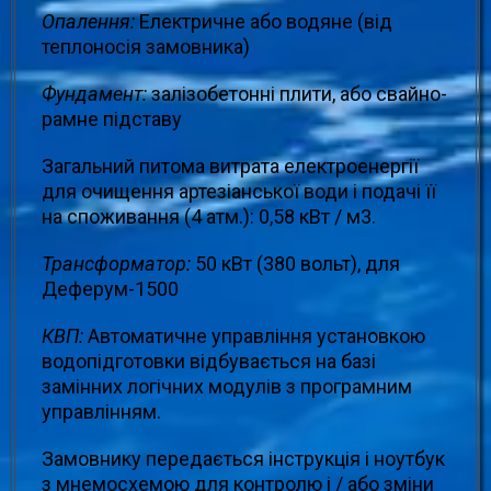
Опалення:
Електричне або водяне (від
теплоносія замовника)
Фундамент:
залізобетонні плити, або свайно-
рамне підставу
Загальний питома витрата електроенергії
для очищення артезіанської води і подачі її
на споживання (4 атм.): 0,58 кВт / м3.
Трансформатор:
50 кВт (380 вольт), для
Деферум-1500
КВП:
Автоматичне управління установкою
водопідготовки відбувається на базі
замінних логічних модулів з програмним
управлінням.
Замовнику передається інструкція і ноутбук
з мнемосхемою для контролю і / або зміни