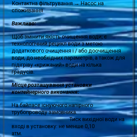
Контактна фільтрування → Насос на
споживання
Важливо:
Щоб змінити якість очищення води; є
технологічний рецикл води з метою
додаткового очищення і / або доочищення
води, до необхідних параметрів, а також для
підігріву «крижаний» води на кілька
градусів.
Місце розташування установки
контейнерного виконання:
На байпасе існуючого напірного
трубопроводу замовника.
Тиск вихідної води на
вході в установку: не менше 0,10
атм.