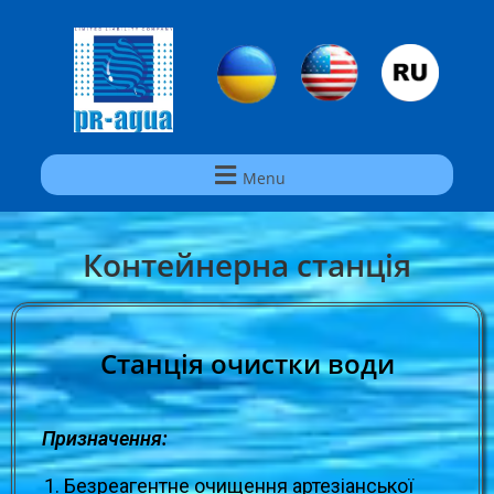
Menu
Контейнерна станція
Станція очистки води
Призначення:
Безреагентне очищення артезіанської